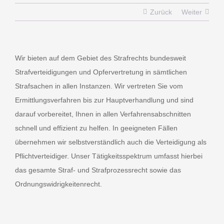
Zurück
Weiter
BOCHUM
Viktoriastraße 57
Wir bieten auf dem Gebiet des Strafrechts bundesweit
44787 Bochum
Strafverteidigungen und Opfervertretung in sämtlichen
Strafsachen in allen Instanzen. Wir vertreten Sie vom
Telefon 0234-688420
Ermittlungsverfahren bis zur Hauptverhandlung und sind
Telefax 0234-688481
darauf vorbereitet, Ihnen in allen Verfahrensabschnitten
info@sb-rechtsanwaelte.de
schnell und effizient zu helfen. In geeigneten Fällen
übernehmen wir selbstverständlich auch die Verteidigung als
Pflichtverteidiger. Unser Tätigkeitsspektrum umfasst hierbei
RECKLINGHAUSEN
das gesamte Straf- und Strafprozessrecht sowie das
Ordnungswidrigkeitenrecht.
Elper Weg 19
45657 Recklinghausen